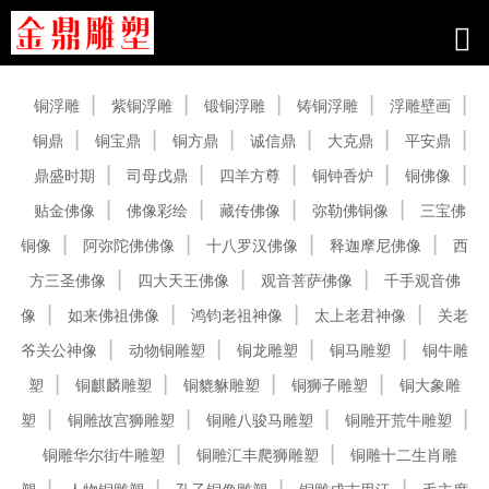
产品中心
铜浮雕
紫铜浮雕
锻铜浮雕
铸铜浮雕
浮雕壁画
铜鼎
铜宝鼎
铜方鼎
诚信鼎
大克鼎
平安鼎
鼎盛时期
司母戊鼎
四羊方尊
铜钟香炉
铜佛像
贴金佛像
佛像彩绘
藏传佛像
弥勒佛铜像
三宝佛
铜像
阿弥陀佛佛像
十八罗汉佛像
释迦摩尼佛像
西
方三圣佛像
四大天王佛像
观音菩萨佛像
千手观音佛
像
如来佛祖佛像
鸿钧老祖神像
太上老君神像
关老
爷关公神像
动物铜雕塑
铜龙雕塑
铜马雕塑
铜牛雕
塑
铜麒麟雕塑
铜貔貅雕塑
铜狮子雕塑
铜大象雕
塑
铜雕故宫狮雕塑
铜雕八骏马雕塑
铜雕开荒牛雕塑
铜雕华尔街牛雕塑
铜雕汇丰爬狮雕塑
铜雕十二生肖雕