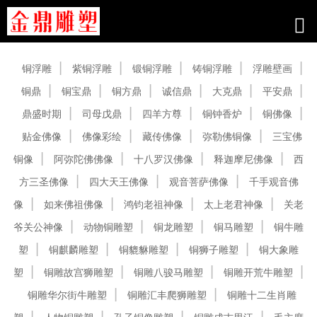
产品中心
铜浮雕
紫铜浮雕
锻铜浮雕
铸铜浮雕
浮雕壁画
铜鼎
铜宝鼎
铜方鼎
诚信鼎
大克鼎
平安鼎
鼎盛时期
司母戊鼎
四羊方尊
铜钟香炉
铜佛像
贴金佛像
佛像彩绘
藏传佛像
弥勒佛铜像
三宝佛
铜像
阿弥陀佛佛像
十八罗汉佛像
释迦摩尼佛像
西
方三圣佛像
四大天王佛像
观音菩萨佛像
千手观音佛
像
如来佛祖佛像
鸿钧老祖神像
太上老君神像
关老
爷关公神像
动物铜雕塑
铜龙雕塑
铜马雕塑
铜牛雕
塑
铜麒麟雕塑
铜貔貅雕塑
铜狮子雕塑
铜大象雕
塑
铜雕故宫狮雕塑
铜雕八骏马雕塑
铜雕开荒牛雕塑
铜雕华尔街牛雕塑
铜雕汇丰爬狮雕塑
铜雕十二生肖雕