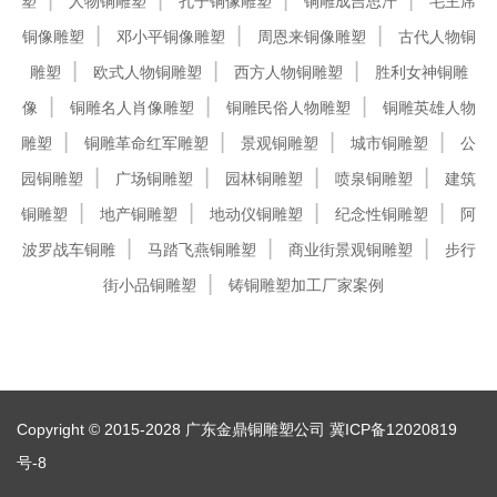
塑
人物铜雕塑
孔子铜像雕塑
铜雕成吉思汗
毛主席
铜像雕塑
邓小平铜像雕塑
周恩来铜像雕塑
古代人物铜
雕塑
欧式人物铜雕塑
西方人物铜雕塑
胜利女神铜雕
像
铜雕名人肖像雕塑
铜雕民俗人物雕塑
铜雕英雄人物
雕塑
铜雕革命红军雕塑
景观铜雕塑
城市铜雕塑
公
园铜雕塑
广场铜雕塑
园林铜雕塑
喷泉铜雕塑
建筑
铜雕塑
地产铜雕塑
地动仪铜雕塑
纪念性铜雕塑
阿
波罗战车铜雕
马踏飞燕铜雕塑
商业街景观铜雕塑
步行
街小品铜雕塑
铸铜雕塑加工厂家案例
Copyright © 2015-2028 广东金鼎铜雕塑公司
冀ICP备12020819
号-8