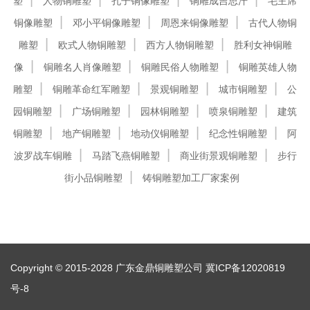
塑
人物铜雕塑
孔子铜像雕塑
铜雕成吉思汗
毛主席
铜像雕塑
邓小平铜像雕塑
周恩来铜像雕塑
古代人物铜
雕塑
欧式人物铜雕塑
西方人物铜雕塑
胜利女神铜雕
像
铜雕名人肖像雕塑
铜雕民俗人物雕塑
铜雕英雄人物
雕塑
铜雕革命红军雕塑
景观铜雕塑
城市铜雕塑
公
园铜雕塑
广场铜雕塑
园林铜雕塑
喷泉铜雕塑
建筑
铜雕塑
地产铜雕塑
地动仪铜雕塑
纪念性铜雕塑
阿
波罗战车铜雕
马踏飞燕铜雕塑
商业街景观铜雕塑
步行
街小品铜雕塑
铸铜雕塑加工厂家案例
Copyright © 2015-2028 广东金鼎铜雕塑公司
冀ICP备12020819
号-8