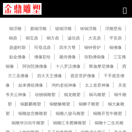
产品中心
铜浮雕
紫铜浮雕
锻铜浮雕
铸铜浮雕
浮雕壁画
铜鼎
铜宝鼎
铜方鼎
诚信鼎
大克鼎
平安鼎
鼎盛时期
司母戊鼎
四羊方尊
铜钟香炉
铜佛像
贴金佛像
佛像彩绘
藏传佛像
弥勒佛铜像
三宝佛
铜像
阿弥陀佛佛像
十八罗汉佛像
释迦摩尼佛像
西
方三圣佛像
四大天王佛像
观音菩萨佛像
千手观音佛
像
如来佛祖佛像
鸿钧老祖神像
太上老君神像
关老
爷关公神像
动物铜雕塑
铜龙雕塑
铜马雕塑
铜牛雕
塑
铜麒麟雕塑
铜貔貅雕塑
铜狮子雕塑
铜大象雕
塑
铜雕故宫狮雕塑
铜雕八骏马雕塑
铜雕开荒牛雕塑
铜雕华尔街牛雕塑
铜雕汇丰爬狮雕塑
铜雕十二生肖雕