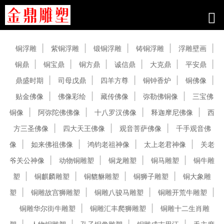
产品中心
铜浮雕
紫铜浮雕
锻铜浮雕
铸铜浮雕
浮雕壁画
铜鼎
铜宝鼎
铜方鼎
诚信鼎
大克鼎
平安鼎
鼎盛时期
司母戊鼎
四羊方尊
铜钟香炉
铜佛像
贴金佛像
佛像彩绘
藏传佛像
弥勒佛铜像
三宝佛
铜像
阿弥陀佛佛像
十八罗汉佛像
释迦摩尼佛像
西
方三圣佛像
四大天王佛像
观音菩萨佛像
千手观音佛
像
如来佛祖佛像
鸿钧老祖神像
太上老君神像
关老
爷关公神像
动物铜雕塑
铜龙雕塑
铜马雕塑
铜牛雕
塑
铜麒麟雕塑
铜貔貅雕塑
铜狮子雕塑
铜大象雕
塑
铜雕故宫狮雕塑
铜雕八骏马雕塑
铜雕开荒牛雕塑
铜雕华尔街牛雕塑
铜雕汇丰爬狮雕塑
铜雕十二生肖雕