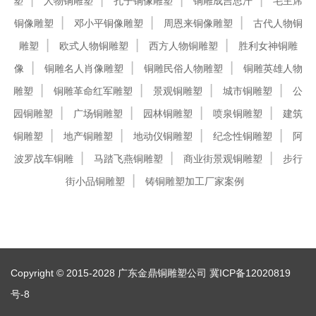
塑
人物铜雕塑
孔子铜像雕塑
铜雕成吉思汗
毛主席
铜像雕塑
邓小平铜像雕塑
周恩来铜像雕塑
古代人物铜
雕塑
欧式人物铜雕塑
西方人物铜雕塑
胜利女神铜雕
像
铜雕名人肖像雕塑
铜雕民俗人物雕塑
铜雕英雄人物
雕塑
铜雕革命红军雕塑
景观铜雕塑
城市铜雕塑
公
园铜雕塑
广场铜雕塑
园林铜雕塑
喷泉铜雕塑
建筑
铜雕塑
地产铜雕塑
地动仪铜雕塑
纪念性铜雕塑
阿
波罗战车铜雕
马踏飞燕铜雕塑
商业街景观铜雕塑
步行
街小品铜雕塑
铸铜雕塑加工厂家案例
Copyright © 2015-2028 广东金鼎铜雕塑公司
冀ICP备12020819
号-8