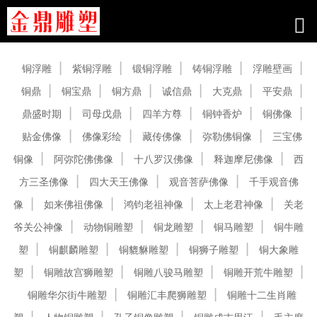
产品中心
铜浮雕
紫铜浮雕
锻铜浮雕
铸铜浮雕
浮雕壁画
铜鼎
铜宝鼎
铜方鼎
诚信鼎
大克鼎
平安鼎
鼎盛时期
司母戊鼎
四羊方尊
铜钟香炉
铜佛像
贴金佛像
佛像彩绘
藏传佛像
弥勒佛铜像
三宝佛
铜像
阿弥陀佛佛像
十八罗汉佛像
释迦摩尼佛像
西
方三圣佛像
四大天王佛像
观音菩萨佛像
千手观音佛
像
如来佛祖佛像
鸿钧老祖神像
太上老君神像
关老
爷关公神像
动物铜雕塑
铜龙雕塑
铜马雕塑
铜牛雕
塑
铜麒麟雕塑
铜貔貅雕塑
铜狮子雕塑
铜大象雕
塑
铜雕故宫狮雕塑
铜雕八骏马雕塑
铜雕开荒牛雕塑
铜雕华尔街牛雕塑
铜雕汇丰爬狮雕塑
铜雕十二生肖雕