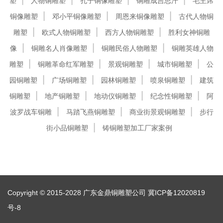
塑
人物铜雕塑
孔子铜像雕塑
铜雕成吉思汗
毛主席
铜像雕塑
邓小平铜像雕塑
周恩来铜像雕塑
古代人物铜
雕塑
欧式人物铜雕塑
西方人物铜雕塑
胜利女神铜雕
像
铜雕名人肖像雕塑
铜雕民俗人物雕塑
铜雕英雄人物
雕塑
铜雕革命红军雕塑
景观铜雕塑
城市铜雕塑
公
园铜雕塑
广场铜雕塑
园林铜雕塑
喷泉铜雕塑
建筑
铜雕塑
地产铜雕塑
地动仪铜雕塑
纪念性铜雕塑
阿
波罗战车铜雕
马踏飞燕铜雕塑
商业街景观铜雕塑
步行
街小品铜雕塑
铸铜雕塑加工厂家案例
Copyright © 2015-2028 广东金鼎铜雕塑公司
冀ICP备12020819
号-8