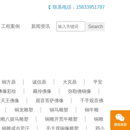
联系电话：15833951787
工程案例
新闻资讯
铜方鼎
诚信鼎
大克鼎
平安
佛像彩绘
藏传佛像
弥勒佛铜像
大天王佛像
观音菩萨佛像
千手观音佛
铜龙雕塑
铜马雕塑
铜牛雕
铜雕八骏马雕塑
铜雕开荒牛雕塑
铜雕
铜雕成吉思汗
毛主席铜像雕塑
邓小