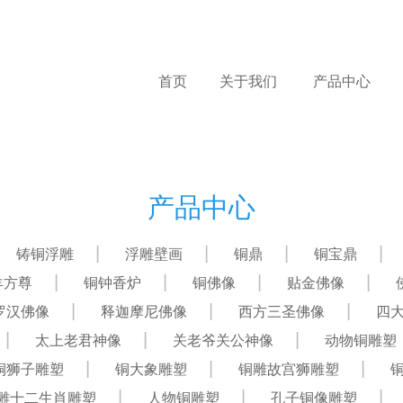
首页
关于我们
产品中心
产品中心
铸铜浮雕
浮雕壁画
铜鼎
铜宝鼎
羊方尊
铜钟香炉
铜佛像
贴金佛像
罗汉佛像
释迦摩尼佛像
西方三圣佛像
四
太上老君神像
关老爷关公神像
动物铜雕塑
铜狮子雕塑
铜大象雕塑
铜雕故宫狮雕塑
雕十二生肖雕塑
人物铜雕塑
孔子铜像雕塑