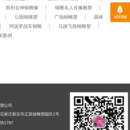
胜利女神铜雕像
铜雕名人肖像雕塑
公园铜雕塑
广场铜雕塑
园林
阿波罗战车铜雕
马踏飞燕铜雕塑
家案例
雕塑公司
石家庄新乐市正莫镇雕塑园区1号
51787