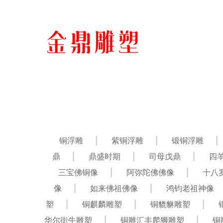
铜浮雕
紫铜浮雕
锻铜浮雕
鼎
鼎盛时期
司母戊鼎
四
三宝佛铜像
阿弥陀佛佛像
十八
像
如来佛祖佛像
鸿钧老祖神像
塑
铜麒麟雕塑
铜貔貅雕塑
华尔街牛雕塑
铜雕汇丰爬狮雕塑
铜