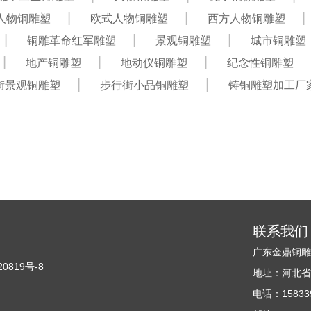
人物铜雕塑
欧式人物铜雕塑
西方人物铜雕塑
铜雕革命红军雕塑
景观铜雕塑
城市铜雕塑
地产铜雕塑
地动仪铜雕塑
纪念性铜雕塑
街景观铜雕塑
步行街小品铜雕塑
铸铜雕塑加工厂
联系我们
广东金鼎铜
20819号-8
地址：河北省
电话：158339