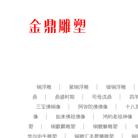
铜浮雕
紫铜浮雕
锻铜浮雕
鼎
鼎盛时期
司母戊鼎
四
三宝佛铜像
阿弥陀佛佛像
十八
像
如来佛祖佛像
鸿钧老祖神像
塑
铜麒麟雕塑
铜貔貅雕塑
华尔街牛雕塑
铜雕汇丰爬狮雕塑
铜