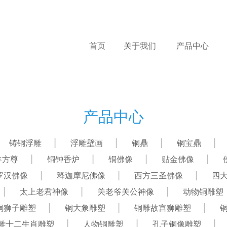
首页
关于我们
产品中心
产品中心
铸铜浮雕
浮雕壁画
铜鼎
铜宝鼎
羊方尊
铜钟香炉
铜佛像
贴金佛像
罗汉佛像
释迦摩尼佛像
西方三圣佛像
四
太上老君神像
关老爷关公神像
动物铜雕塑
铜狮子雕塑
铜大象雕塑
铜雕故宫狮雕塑
雕十二生肖雕塑
人物铜雕塑
孔子铜像雕塑