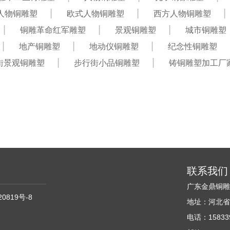
人物铜雕塑
欧式人物铜雕塑
西方人物铜雕塑
铜雕革命红军雕塑
景观铜雕塑
城市铜雕塑
地产铜雕塑
地动仪铜雕塑
纪念性铜雕塑
街景观铜雕塑
步行街小品铜雕塑
铸铜雕塑加工厂
联系我们
广东金鼎铜
20819号-8
地址：河北省
电话：158339