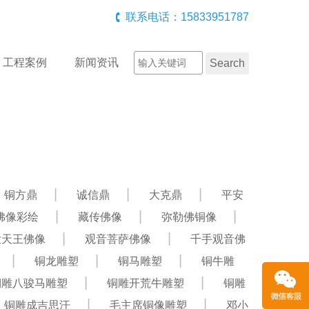
联系电话：15833951787
工程案例
新闻资讯
铜方鼎
诚信鼎
大克鼎
平安
佛像彩绘
藏传佛像
弥勒佛铜像
大天王佛像
观音菩萨佛像
千手观音佛
铜龙雕塑
铜马雕塑
铜牛雕
铜雕八骏马雕塑
铜雕开荒牛雕塑
铜雕
铜雕成吉思汗
毛主席铜像雕塑
邓小