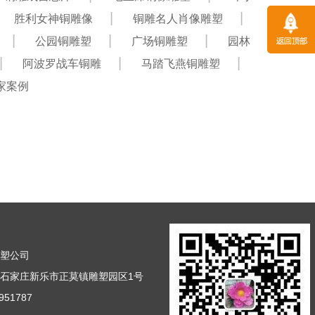
胜利女神铜雕像
铜雕名人肖像雕塑
公园铜雕塑
广场铜雕塑
园林
阿波罗战车铜雕
马踏飞燕铜雕塑
家案例
雕塑公司
石家庄新乐市正莫镇雕塑园区1号
51787